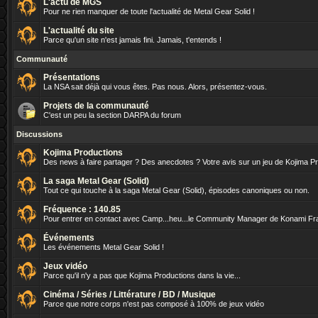
L'actu de MGS
Pour ne rien manquer de toute l'actualité de Metal Gear Solid !
L'actualité du site
Parce qu'un site n'est jamais fini. Jamais, t'entends !
Communauté
Présentations
La NSA sait déjà qui vous êtes. Pas nous. Alors, présentez-vous.
Projets de la communauté
C'est un peu la section DARPA du forum
Discussions
Kojima Productions
Des news à faire partager ? Des anecdotes ? Votre avis sur un jeu de Kojima P
La saga Metal Gear (Solid)
Tout ce qui touche à la saga Metal Gear (Solid), épisodes canoniques ou non.
Fréquence : 140.85
Pour entrer en contact avec Camp...heu...le Community Manager de Konami Fr
Événements
Les événements Metal Gear Solid !
Jeux vidéo
Parce qu'il n'y a pas que Kojima Productions dans la vie...
Cinéma / Séries / Littérature / BD / Musique
Parce que notre corps n'est pas composé à 100% de jeux vidéo