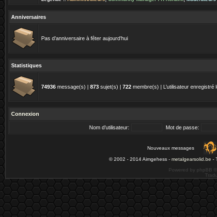
Anniversaires
Pas d’anniversaire à fêter aujourd’hui
Statistiques
74936
message(s) |
873
sujet(s) |
722
membre(s) | L’utilisateur enregistré 
Connexion
Nom d’utilisateur:
Mot de passe:
Nouveaux messages
© 2002 - 2014 Aimgehess -
metalgearsolid.be
- 
Powered by phpBB ©
Tradu