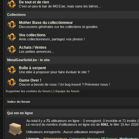
De tout et de rien
C'est un peu le bar de MGS.be, mais sans les bières...
Collections
Mother Base du collectionneur
Discussions générales sur les collections et goodies
Vos collections
Amis collectionneurs, partagez vos photos !
Achats / Ventes
Les petites annonces...
MetalGearSolid.be - le site
Boîte à serpent
Une idée à proposer pour faire évoluer le site ?
Game Over !
Otacon a besoin de vous ! Un bug trouvé ? Prévenez-nous !
Supprimer les cookies du forum
|
L’équipe du forum
Index du forum
Qui est en ligne
Au total il y a
71
utilisateurs en ligne :: 0 enregistré, 0 invisible et 71 invité
Le record du nombre d’utilisateurs en ligne est de
6061
, le Mer 15 Avr 2026
Utilisateurs enregistrés : Aucun utilisateur enregistré
Légende ::
Administrateurs
,
Community Manager FR Konami
,
Modérateurs