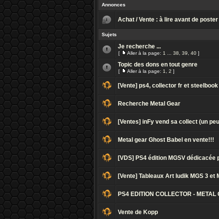
Annonces
Achat / Vente : à lire avant de poster
Sujets
Je recherche ...
[
Aller à la page:
1
...
38
,
39
,
40
]
Topic des dons en tout genre
[
Aller à la page:
1
,
2
]
[Vente] ps4, collector fr et steelboo
Recherche Metal Gear
[Ventes] inFy vend sa collect (un peu
Metal gear Ghost Babel en vente!!!
[VDS] PS4 édition MGSV dédicacée par
[Vente] Tableaux Art ludik MGS 3 et
PS4 EDITION COLLECTOR - METAL G
Vente de Kopp