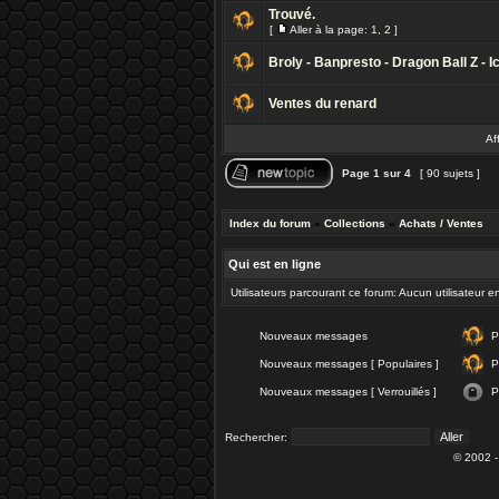
Trouvé.
[
Aller à la page:
1
,
2
]
Broly - Banpresto - Dragon Ball Z - 
Ventes du renard
Af
Page
1
sur
4
[ 90 sujets ]
Index du forum
»
Collections
»
Achats / Ventes
Qui est en ligne
Utilisateurs parcourant ce forum: Aucun utilisateur en
Nouveaux messages
P
Nouveaux messages [ Populaires ]
P
Nouveaux messages [ Verrouillés ]
P
Rechercher:
© 2002 