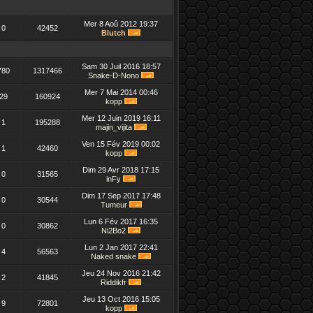
Mer 8 Aoû 2012 19:37
0
42452
Blutch
Sam 30 Juil 2016 18:57
780
1317466
Snake-D-Nono
Mer 7 Mai 2014 00:46
29
160924
kopp
Mer 12 Juin 2019 16:11
1
195288
majin_vijita
Ven 15 Fév 2019 00:02
1
42460
kopp
Dim 29 Avr 2018 17:15
0
31565
inFy
Dim 17 Sep 2017 17:48
0
30544
Tumeur
Lun 6 Fév 2017 16:35
0
30862
Ni2Bo2
Lun 2 Jan 2017 22:41
4
56563
Naked snake
Jeu 24 Nov 2016 21:42
2
41845
Riddikfr
Jeu 13 Oct 2016 15:05
9
72801
kopp