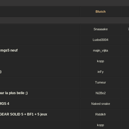
Blutch
Snaaaake
Ludod3004
k mgs5 neuf
majin_vijita
kopp
)
inFy
Tumeur
 la plus belle ;)
Ni2Bo2
 MGS 4
Naked snake
EAR SOLID 5 + BF1 + 5 jeux
Riddikfr
kopp