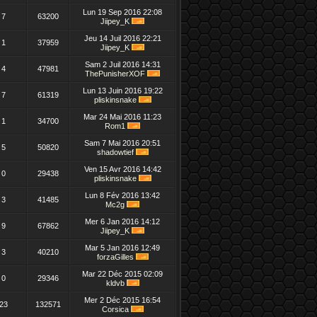
Lun 19 Sep 2016 22:08
7
63200
Jiipey_K
Jeu 14 Juil 2016 22:21
1
37959
Jiipey_K
Sam 2 Juil 2016 14:31
4
47981
ThePunisherXOF
Lun 13 Juin 2016 19:22
7
61319
pliskinsnake
Mar 24 Mai 2016 11:23
1
34700
Rom1
Sam 7 Mai 2016 20:51
5
50820
shadowtief
Ven 15 Avr 2016 14:42
0
29438
pliskinsnake
Lun 8 Fév 2016 13:42
3
41485
Mc2g
Mer 6 Jan 2016 14:12
9
67862
Jiipey_K
Mar 5 Jan 2016 12:49
3
40210
forzaGilles
Mar 22 Déc 2015 02:09
0
29346
kldvb
Mer 2 Déc 2015 16:54
23
132571
Corsica