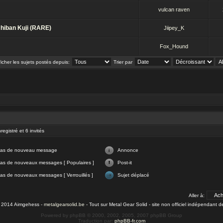
vulcan raven
Ichiban Kuji (RARE)
Jiipey_K
Fox_Hound
ficher les sujets postés depuis:
Trier par
registré et 6 invités
as de nouveau message
Annonce
as de nouveaux messages [ Populaires ]
Post-it
as de nouveaux messages [ Verrouillés ]
Sujet déplacé
Aller à:
- 2014 Aimgehess -
metalgearsolid.be
- Tout sur Metal Gear Solid - site non officiel indépendant 
Powered by phpBB © 2000, 2002, 2005, 2007 phpBB Group
Traduction par:
phpBB-fr.com