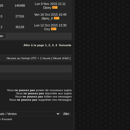
Lun 9 Nov 2015 21:11
26
140488
Djoey
Ven 16 Oct 2015 10:49
0
27316
Jiipey_K
Lun 12 Oct 2015 13:30
2
35139
Oxy
Aller à la page
1
,
2
,
3
,
4
Suivante
Heures au format UTC + 1 heure [ Heure d’été ]
Vous
ne pouvez pas
poster de nouveaux sujets
Vous
ne pouvez pas
répondre aux sujets
Vous
ne pouvez pas
éditer vos messages
Vous
ne pouvez pas
supprimer vos messages
de Konami