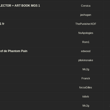
LLECTOR + ART BOOK MGS 1
Corsica
jashugan
 fr
ThePunisherXOF
NoApologies
Rom1
 of de Phantom Pain
edwood
pliskinsnake
Mc2g
Franck
forzaGilles
kldvb
Mc2g