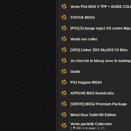
Vente PS4 MGS V TPP + GUIDE CO
STATUE MGS4
[PS3] Échange mgs1 VO contre Mgs1
Vends ma collec
[VDS] Linker 3DS Sky3DS V2 Bleu
Je cherche le bluray avec le making
Guide
PS3 Hagane MGS4
AFFICHE MGS Numérotés
[VENTE] MGS2 Premium Package
Metal Gear Solid HD Edition
Vente partielle Collection
[
Aller à la page:
1
,
2
]