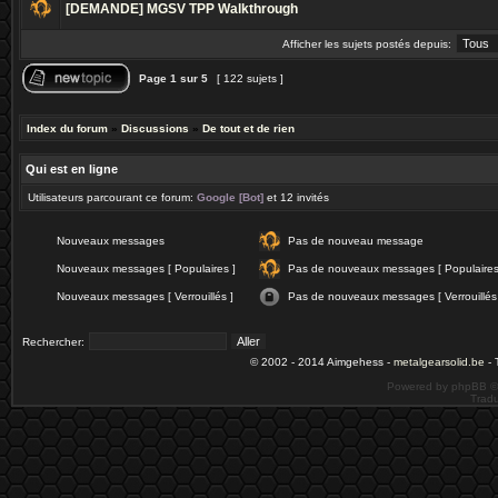
[DEMANDE] MGSV TPP Walkthrough
Afficher les sujets postés depuis:
Page
1
sur
5
[ 122 sujets ]
Index du forum
»
Discussions
»
De tout et de rien
Qui est en ligne
Utilisateurs parcourant ce forum:
Google [Bot]
et 12 invités
Nouveaux messages
Pas de nouveau message
Nouveaux messages [ Populaires ]
Pas de nouveaux messages [ Populaires
Nouveaux messages [ Verrouillés ]
Pas de nouveaux messages [ Verrouillés
Rechercher:
© 2002 - 2014 Aimgehess -
metalgearsolid.be
- 
Powered by phpBB ©
Tradu