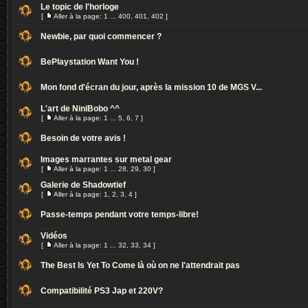
Le topic de l'horloge
[
Aller à la page:
1
...
400
,
401
,
402
]
Newbie, par quoi commencer ?
BePlaystation Want You !
Mon fond d'écran du jour, après la mission 10 de MGS V...
L'art de NiniBobo ^^
[
Aller à la page:
1
...
5
,
6
,
7
]
Besoin de votre avis !
Images marrantes sur metal gear
[
Aller à la page:
1
...
28
,
29
,
30
]
Galerie de Shadowtief
[
Aller à la page:
1
,
2
,
3
,
4
]
Passe-temps pendant votre temps-libre!
Vidéos
[
Aller à la page:
1
...
32
,
33
,
34
]
The Best Is Yet To Come là où on ne l'attendrait pas
Compatibilité PS3 Jap et 220V?