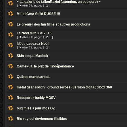
~ La galerie de fallenRaziel (attention, un peu gore) ~
[
Aller à la page:
1
,
2
]
Metal Gear Solid RUSSE !!!
Le grenier des fan films et autres productions
Le Noël MGS.Be 2015
[
Aller à la page:
1
,
2
,
3
]
Idées cadeaux Noël
[
Aller à la page:
1
,
2
]
Skin coque Macbok
Gamekult, le prix de l'indépendance
Quêtes manquantes.
metal gear solid v: ground zeroes (version digital) xbox 360
Récupérer buddy MGSV
bug mise a jour mgs GZ
Blu-ray qui deviennent illisibles