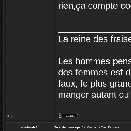
rien,ça compte coe
______________
La reine des fraise
Les hommes pense
des femmes est de
faux, le plus gra
manger autant qu'e
Haut
shadowtief
Sujet du message:
Re: Concours Final Fantasy