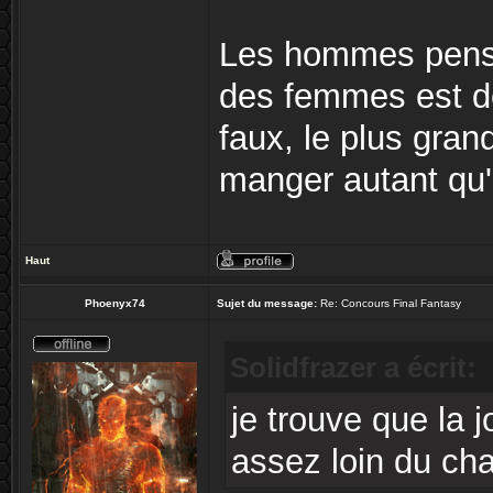
Les hommes pense
des femmes est de
faux, le plus gra
manger autant qu'e
Haut
Phoenyx74
Sujet du message:
Re: Concours Final Fantasy
Solidfrazer a écrit:
je trouve que la 
assez loin du cha