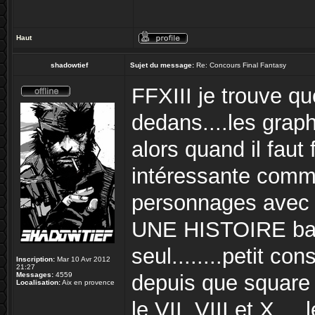
Haut
shadowtief
Sujet du message:
Re: Concours Final Fantasy
FFXIII je trouve q
dedans....les grap
alors quand il faut
intéressante com
personnages avec d
UNE HISTOIRE bah 
seul........petit co
Inscription:
Mar 10 Avr 2012
21:27
Messages:
4559
depuis que square a
Localisation:
Aix en provence
le VII, VIII et X....