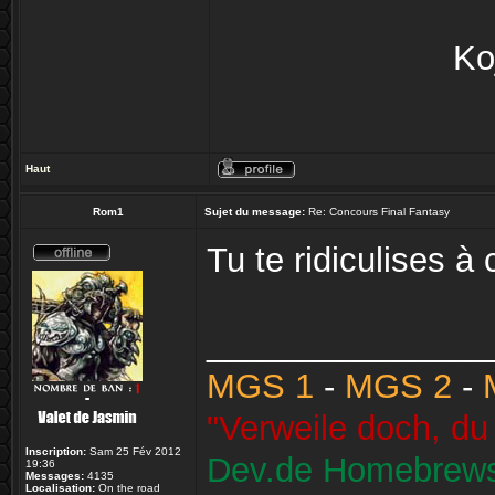
Ko
Haut
Rom1
Sujet du message:
Re: Concours Final Fantasy
Tu te ridiculises 
_______________
MGS 1
-
MGS 2
-
"Verweile doch, du 
Inscription:
Sam 25 Fév 2012
Dev.de Homebrew
19:36
Messages:
4135
Localisation:
On the road