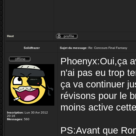
Haut
Solidfrazer
Sujet du message:
Re: Concours Final Fantasy
Phoenyx:Oui,ça a
n'ai pas eu trop t
ça va continuer j
révisons pour le 
moins active cett
Inscription:
Lun 30 Avr 2012
20:16
Messages:
560
PS:Avant que Rom