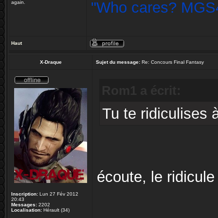
"Who cares? MGS4 
again.
Haut
X-Draque
Sujet du message:
Re: Concours Final Fantasy
Rom1 a écrit:
Tu te ridiculise
écoute, le ridicul
Inscription:
Lun 27 Fév 2012
20:43
Messages:
2202
______________
Localisation:
Hérault (34)