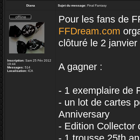
Diana
Sujet du message:
Final Fantasy
Pour les fans de FF
FFDream.com
orga
clôturé le 2 janvier
Inscription:
Sam 25 Fév 2012
A gagner :
19:44
Messages:
514
Localisation:
ICA
- 1 exemplaire de F
- un lot de cartes
Anniversary
- Edition Collector
- 1 trousse 25th a