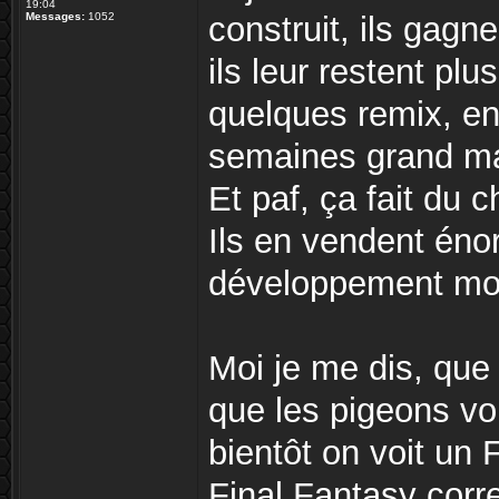
19:04
Messages:
1052
construit, ils gagn
ils leur restent plu
quelques remix, en
semaines grand m
Et paf, ça fait du c
Ils en vendent éno
développement moi
Moi je me dis, que
que les pigeons vo
bientôt on voit un 
Final Fantasy corre