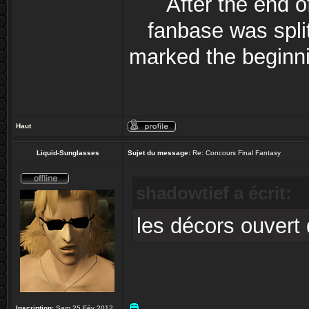
After the end 
fanbase was split
marked the beginni
Haut
Liquid-Sunglasses
Sujet du message:
Re: Concours Final Fantasy
shadowtief a écrit:
les décors ouvert 
Inscription:
Sam 25 Fév 2012