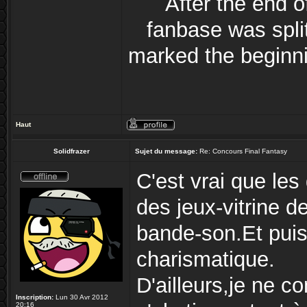
After the end 
fanbase was split
marked the beginni
Haut
Solidfrazer
Sujet du message:
Re: Concours Final Fantasy
C'est vrai que les
des jeux-vitrine d
bande-son.Et puis
charismatique.
D'ailleurs,je ne 
Inscription:
Lun 30 Avr 2012
20:16