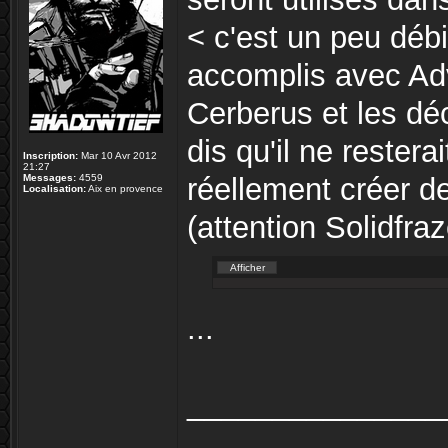
< c'est un peu débi
accomplis avec Adv
Cerberus et les dé
dis qu'il ne rester
Inscription:
Mar 10 Avr 2012
21:27
Messages:
4559
réellement créer de
Localisation:
Aix en provence
(attention Solidfra
...
_______________