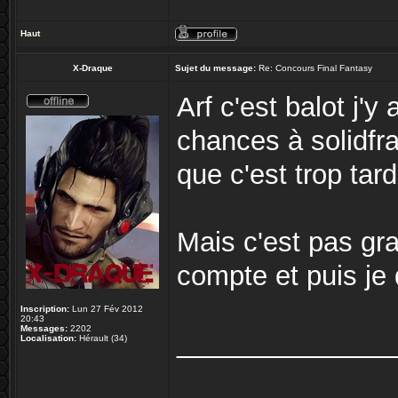
Haut
X-Draque
Sujet du message:
Re: Concours Final Fantasy
Arf c'est balot j'y
chances à solidfr
que c'est trop tar
Mais c'est pas gra
compte et puis je 
Inscription:
Lun 27 Fév 2012
20:43
Messages:
2202
______________
Localisation:
Hérault (34)