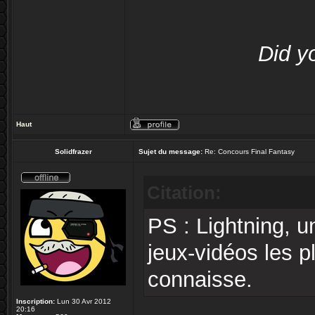
Did y
Haut
Solidfrazer
Sujet du message:
Re: Concours Final Fantasy
Citation:
PS : Lightning, 
jeux-vidéos les p
connaisse.
Inscription:
Lun 30 Avr 2012
20:16