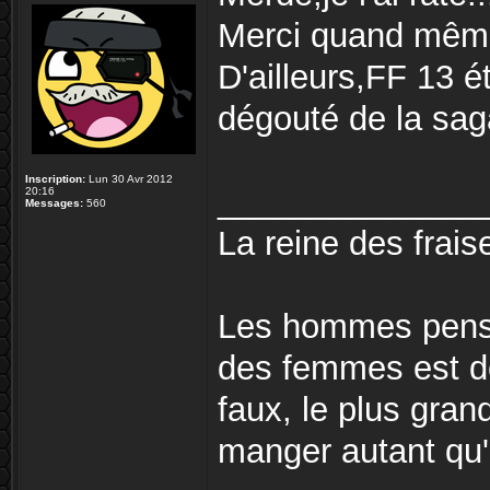
Merci quand même 
D'ailleurs,FF 13 é
dégouté de la sag
Inscription:
Lun 30 Avr 2012
______________
20:16
Messages:
560
La reine des fraise
Les hommes pense
des femmes est de
faux, le plus gra
manger autant qu'e