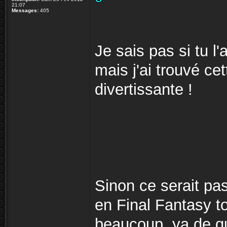
21:07
Messages:
405
Je sais pas si tu l
mais j'ai trouvé ce
divertissante !
Sinon ce serait pa
en Final Fantasy to
beaucoup, ya de qu