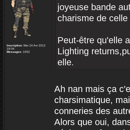
joyeuse bande auto
charisme de celle
Peut-être qu'elle a
Inscription:
Mar 24 Avr 2012
Lighting returns,p
19:04
Messages:
1052
elle.
Ah nan mais ça c'es
charsimatique, mai
conneries des autr
Alors que oui, dan