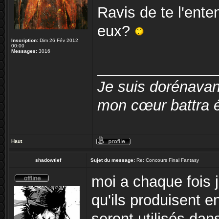
Ravis de te l'ente
eux?
Inscription:
Dim 26 Fév 2012
00:00
Messages:
3016
______________
Je suis dorénavan
mon cœur battra é
Haut
shadowtief
Sujet du message:
Re: Concours Final Fantasy
moi a chaque fois 
qu'ils produisent 
seront utilisés da