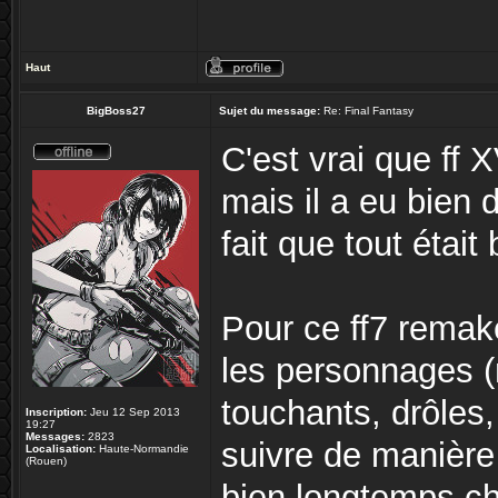
Haut
BigBoss27
Sujet du message:
Re: Final Fantasy
C'est vrai que ff 
mais il a eu bien 
fait que tout était
Pour ce ff7 remake
les personnages (
touchants, drôles, 
Inscription:
Jeu 12 Sep 2013
19:27
Messages:
2823
suivre de manière
Localisation:
Haute-Normandie
(Rouen)
bien longtemps ch