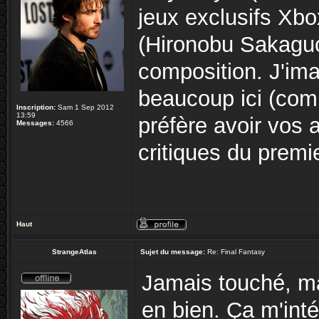
jeux exclusifs Xbo
(Hironobu Sakaguc
composition. J'im
beaucoup ici (com
Inscription:
Sam 1 Sep 2012
13:59
préfère avoir vos 
Messages:
4566
critiques du premie
Haut
StrangeAtlas
Sujet du message:
Re: Final Fantasy
Jamais touché, ma
en bien. Ça m'inté