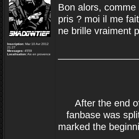
Bon alors, comme ca
pris ? moi il me fa
ne brille vraiment 
Inscription:
Mar 10 Avr 2012
21:27
Messages:
4559
_______________
Localisation:
Aix en provence
After the end 
fanbase was split
marked the beginni