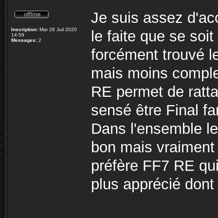
Je suis assez d'acc
Inscription:
Mar 28 Juil 2020
le faite que se soit
14:59
Messages:
2
forcément trouvé l
mais moins comple
RE permet de ratt
sensé être Final fa
Dans l'ensemble le
bon mais vraiment 
préfère FF7 RE qui 
plus apprécié dont