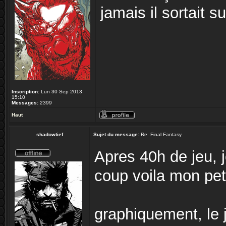
jamais il sortait 
Inscription:
Lun 30 Sep 2013
15:10
Messages:
2399
Haut
shadowtief
Sujet du message:
Re: Final Fantasy
Apres 40h de jeu, 
coup voila mon peti
graphiquement, le 