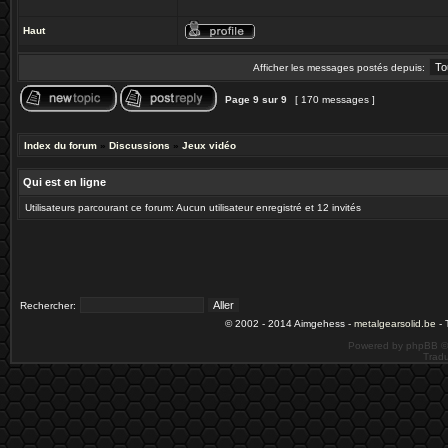
Haut
Afficher les messages postés depuis:
Page
9
sur
9
[ 170 messages ]
Index du forum
»
Discussions
»
Jeux vidéo
Qui est en ligne
Utilisateurs parcourant ce forum: Aucun utilisateur enregistré et 12 invités
Rechercher:
© 2002 - 2014 Aimgehess -
metalgearsolid.be
- 
Powered by phpBB ©
Tradu