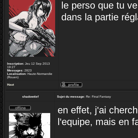
le perso que tu v
dans la partie rég
Inscription:
Jeu 12 Sep 2013
19:27
Messages:
2823
Localisation:
Haute-Normandie
(Rouen)
Haut
shadowtief
Sujet du message:
Re: Final Fantasy
en effet, j'ai che
l'equipe, mais en f