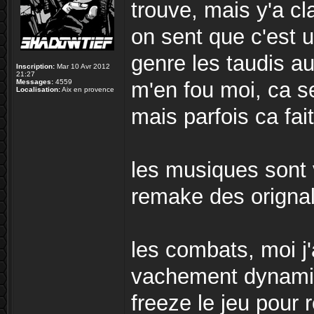
trouve, mais y'a cl
on sent que c'est 
genre les taudis au 
Inscription:
Mar 10 Avr 2012
21:27
Messages:
4559
m'en fou moi, ca ser
Localisation:
Aix en provence
mais parfois ca fai
les musiques sont 
remake des origna
les combats, moi j
vachement dynami
freeze le jeu pour r