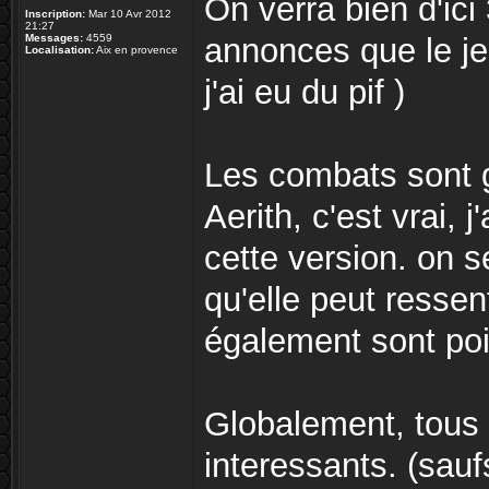
On verra bien d'ici 
Inscription:
Mar 10 Avr 2012
21:27
Messages:
4559
annonces que le jeu
Localisation:
Aix en provence
j'ai eu du pif )
Les combats sont g
Aerith, c'est vrai,
cette version. on 
qu'elle peut ressen
également sont poi
Globalement, tous l
interessants. (sauf