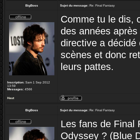
BigBoss
Sujet du message:
Re: Final Fantasy
Comme tu le dis, c'
des années après 
directive a décidé
scènes et donc ret
leurs pattes.
Inscription:
Sam 1 Sep 2012
13:59
Messages:
4566
Haut
BigBoss
Sujet du message:
Re: Final Fantasy
Les fans de Final 
Odyssey ? (Blue D