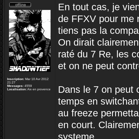
En tout cas, je vi
de FFXV pour me ra
tiens pas la compa
On dirait clairemen
raté du 7 Re, les 
et on ne peut contr
Inscription:
Mar 10 Avr 2012
21:27
Messages:
4559
Dans le 7 on peut
Localisation:
Aix en provence
temps en switchant
au freeze permett
en court. Claireme
systeme