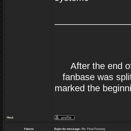
_______________
After the end 
fanbase was split
marked the beginni
Haut
Yduros
Sujet du message:
Re: Final Fantasy