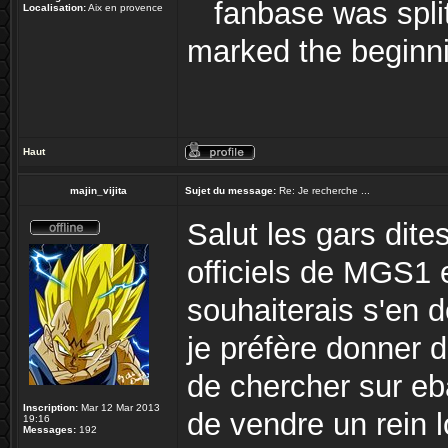
fanbase was split
Localisation:
Aix en provence
marked the beginni
Haut
majin_vijita
Sujet du message:
Re: Je recherche ...
Salut les gars dite
officiels de MGS1
souhaiterais s'en 
je préfère donner 
de chercher sur e
Inscription:
Mar 12 Mar 2013
de vendre un rein l
19:16
Messages:
192