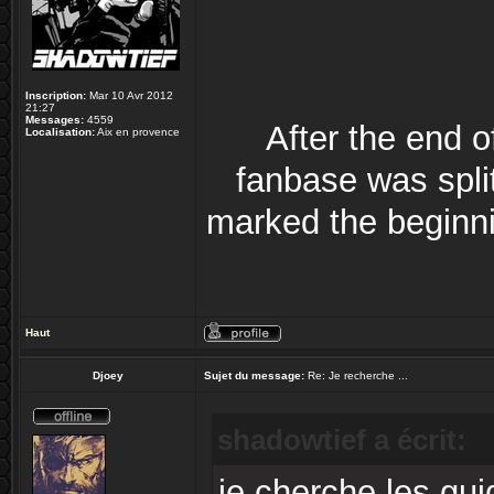
Inscription:
Mar 10 Avr 2012
21:27
Messages:
4559
After the end 
Localisation:
Aix en provence
fanbase was split
marked the beginni
Haut
Djoey
Sujet du message:
Re: Je recherche ...
shadowtief a écrit:
je cherche les gui