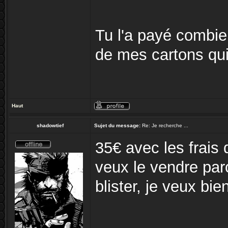
Tu l'a payé combien
de mes cartons qui d
Haut
shadowtief
Sujet du message:
Re: Je recherche ...
35€ avec les frais d
veux le vendre par
blister, je veux bi
_______________