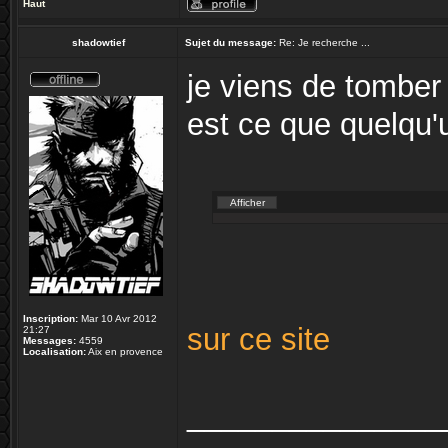
Haut
shadowtief
Sujet du message:
Re: Je recherche ...
je viens de tomber 
est ce que quelqu'
Inscription:
Mar 10 Avr 2012
sur ce site
21:27
Messages:
4559
Localisation:
Aix en provence
_______________