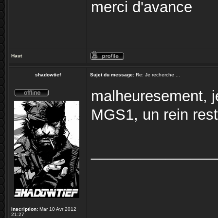
merci d'avance
Haut
shadowtief
Sujet du message:
Re: Je recherche ...
malheuresement, j
MGS1, un rein res
_______________
Inscription:
Mar 10 Avr 2012
21:27