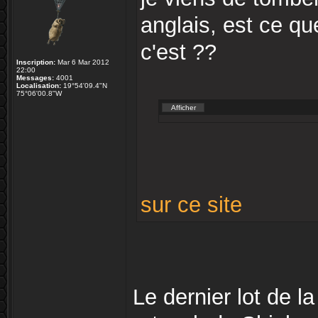
anglais, est ce q
c'est ??
Inscription:
Mar 6 Mar 2012
22:00
Messages:
4001
Localisation:
19°54'09.4"N
75°06'00.8"W
sur ce site
Le dernier lot de l