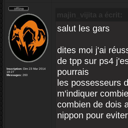
majin_vijita a écrit:
salut les gars
dites moi j'ai réu
de tpp sur ps4 j'e
pourrais
Inscription:
Dim 23 Mar 2014
18:27
Messages:
260
les possesseurs d
m'indiquer combien
combien de dois 
nippon pour eviter