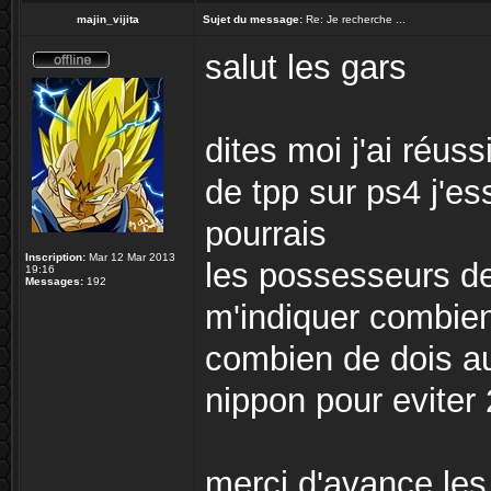
majin_vijita
Sujet du message:
Re: Je recherche ...
salut les gars
dites moi j'ai réus
de tpp sur ps4 j'es
pourrais
Inscription:
Mar 12 Mar 2013
les possesseurs d
19:16
Messages:
192
m'indiquer combien 
combien de dois a
nippon pour eviter 
merci d'avance le