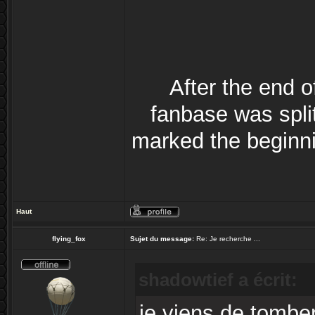
After the end 
fanbase was split
marked the beginni
Haut
flying_fox
Sujet du message:
Re: Je recherche ...
shadowtief a écrit:
je viens de tomber