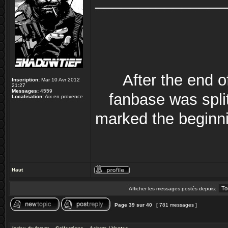
_______________
After the end 
Inscription:
Mar 10 Avr 2012
21:27
Messages:
4559
fanbase was split
Localisation:
Aix en provence
marked the beginni
Haut
Afficher les messages postés depuis:
Page
39
sur
40
[ 781 messages ]