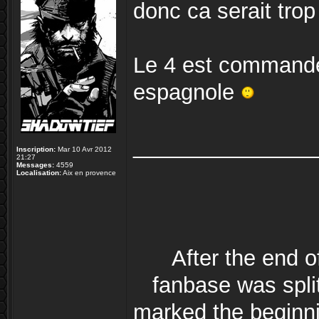
donc ca serait trop 
Le 4 est commandé,
espagnole
_______________
Inscription:
Mar 10 Avr 2012
21:27
Messages:
4559
Localisation:
Aix en provence
After the end 
fanbase was split
marked the beginni