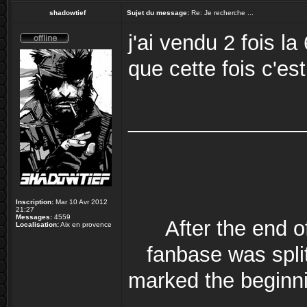
shadowtief
Sujet du message:
Re: Je recherche ...
j'ai vendu 2 fois l
que cette fois c'est 
_______________
Inscription:
Mar 10 Avr 2012
21:27
Messages:
4559
After the end 
Localisation:
Aix en provence
fanbase was split
marked the beginni