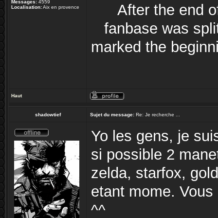
Messages:
4559
After the end 
Localisation:
Aix en provence
fanbase was split
marked the beginni
Haut
shadowtief
Sujet du message:
Re: Je recherche ...
Yo les gens, je sui
si possible 2 man
zelda, starfox, gol
etant mome. Vous a
^^