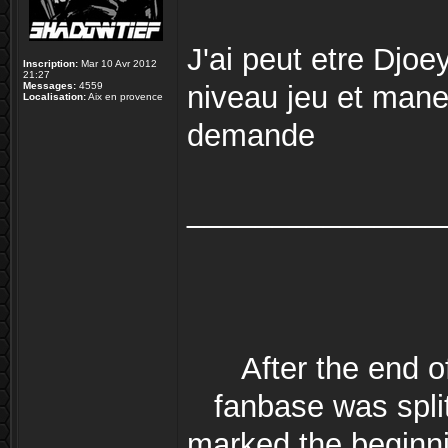
J'ai peut etre Djo
Inscription:
Mar 10 Avr 2012
21:27
Messages:
4559
niveau jeu et manet
Localisation:
Aix en provence
demande
_______________
After the end 
fanbase was split
marked the beginni