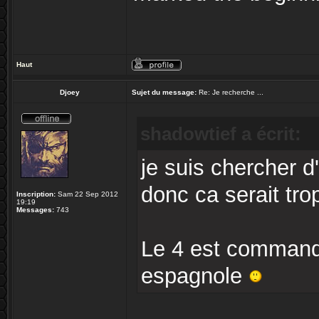
Haut
Djoey
Sujet du message:
Re: Je recherche ...
shadowtief a écrit:
je suis chercher d
donc ca serait trop
Inscription:
Sam 22 Sep 2012
19:19
Messages:
743
Le 4 est commandé
espagnole