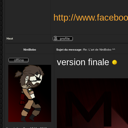
http://www.facebo
Haut
NiniBobo
Sujet du message:
Re: L'art de NiniBobo ^^
version finale