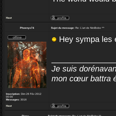
Haut
Phoenyx74
Sujet du message:
Re: L'art de NiniBobo ^^
Hey sympa les ef
______________
Je suis dorénavan
mon cœur battra é
Inscription:
Dim 26 Fév 2012
00:00
Messages:
3016
Haut
Djoey
Sujet du message:
Re: L'art de NiniBobo ^^