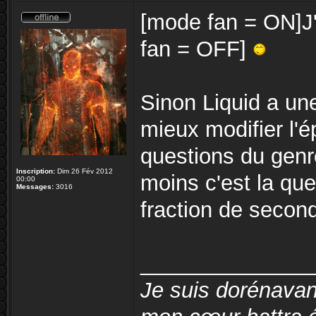
[mode fan = ON]J'
fan = OFF]
Sinon Liquid a une
mieux modifier l'
questions du genre:
Inscription:
Dim 26 Fév 2012
moins c'est la qu
00:00
Messages:
3016
fraction de seco
______________
Je suis dorénavan