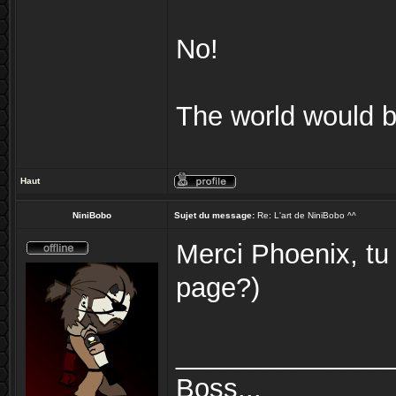
No!
The world would be
Haut
NiniBobo
Sujet du message:
Re: L'art de NiniBobo ^^
Merci Phoenix, tu 
page?)
______________
Boss...