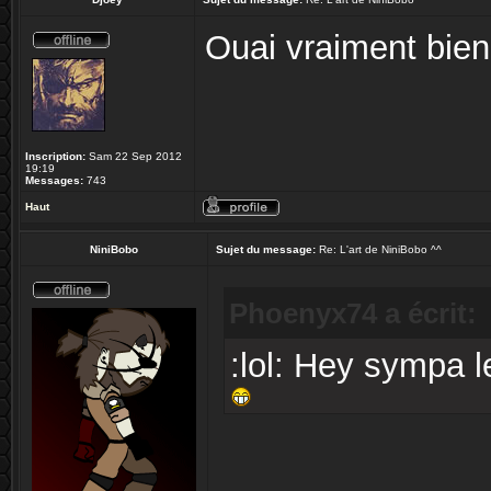
Ouai vraiment bien
Inscription:
Sam 22 Sep 2012
19:19
Messages:
743
Haut
NiniBobo
Sujet du message:
Re: L'art de NiniBobo ^^
Phoenyx74 a écrit:
:lol: Hey sympa l