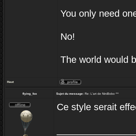
You only need on
No!
The world would be
Haut
flying_fox
Sujet du message:
Re: L'art de NiniBobo ^^
Ce style serait eff
_______________