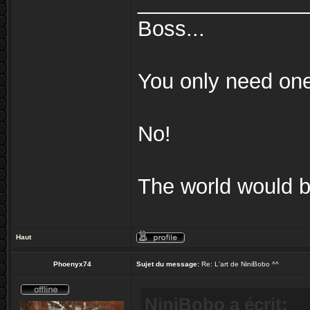
______________
Boss...
You only need on
No!
The world would be
Haut
Phoenyx74
Sujet du message:
Re: L'art de NiniBobo ^^
NiniBobo a écrit: