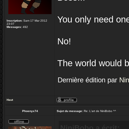
You only need on
Inscription:
Sam 17 Mar 2012
23:07
Messages:
492
No!
The world would be
Dernière édition par
Ni
Haut
Phoenyx74
Sujet du message:
Re: L'art de NiniBobo ^^
NiniBobo a écrit: