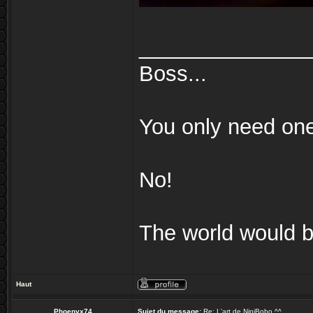
______________
Boss...
You only need on
No!
The world would be
Haut
Phoenyx74
Sujet du message:
Re: L'art de NiniBobo ^^