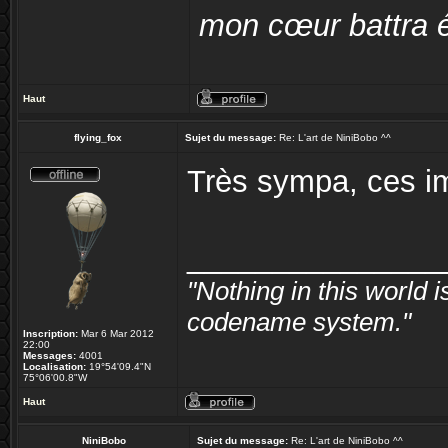
mon cœur battra é
Haut
flying_fox
Sujet du message:
Re: L'art de NiniBobo ^^
Très sympa, ces i
_______________
"Nothing in this world
codename system."
Inscription:
Mar 6 Mar 2012
22:00
Messages:
4001
Localisation:
19°54'09.4"N
75°06'00.8"W
Haut
NiniBobo
Sujet du message:
Re: L'art de NiniBobo ^^