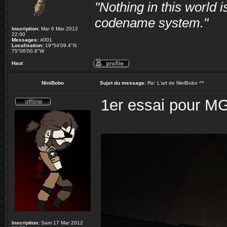
"Nothing in this world
codename system."
Inscription:
Mar 6 Mar 2012
22:00
Messages:
4001
Localisation:
19°54'09.4"N
75°06'00.8"W
Haut
NiniBobo
Sujet du message:
Re: L'art de NiniBobo ^^
1er essai pour M
Inscription:
Sam 17 Mar 2012