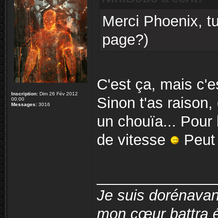
Merci Phoenix, tu
page?)
C'est ça, mais c'
Inscription:
Dim 26 Fév 2012
Sinon t'as raison,
00:00
Messages:
3016
un chouïa... Pour 
de vitesse
Peut 
______________
Je suis dorénavan
mon cœur battra é