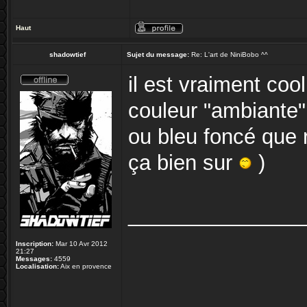
Haut
shadowtief
Sujet du message:
Re: L'art de NiniBobo ^^
il est vraiment coo
couleur "ambiante", 
ou bleu foncé que 
ça bien sur
)
_______________
Inscription:
Mar 10 Avr 2012
21:27
Messages:
4559
Localisation:
Aix en provence