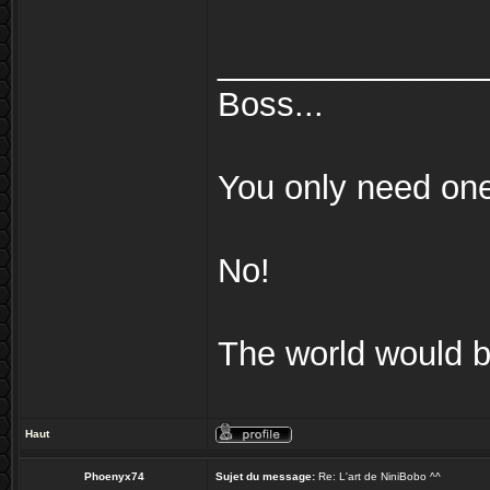
______________
Boss...
You only need on
No!
The world would be
Haut
Phoenyx74
Sujet du message:
Re: L'art de NiniBobo ^^