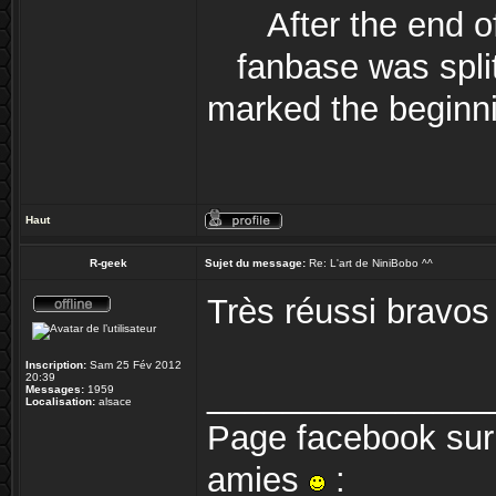
After the end 
fanbase was split
marked the beginni
Haut
R-geek
Sujet du message:
Re: L'art de NiniBobo ^^
Très réussi bravos
Inscription:
Sam 25 Fév 2012
20:39
_______________
Messages:
1959
Localisation:
alsace
Page facebook sur 
amies
: