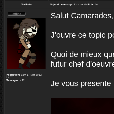
NiniBobo
Sujet du message:
L'art de NiniBobo ^^
Salut Camarades,
J'ouvre ce topic 
Quoi de mieux que
futur chef d'oeuv
Inscription:
Sam 17 Mar 2012
23:07
Messages:
492
Je vous presente