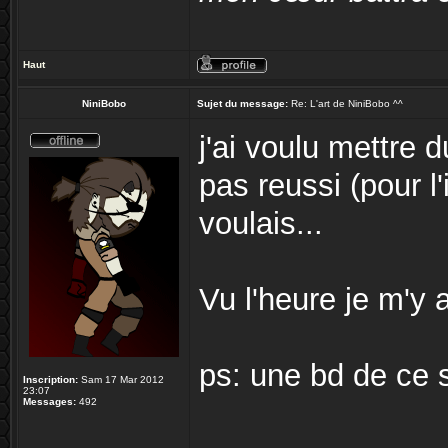
Haut
NiniBobo
Sujet du message:
Re: L'art de NiniBobo ^^
j'ai voulu mettre d
pas reussi (pour l'
voulais...
Vu l'heure je m'y
ps: une bd de ce 
Inscription:
Sam 17 Mar 2012
23:07
Messages:
492