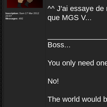
^^ J'ai essaye de 
Inscription:
Sam 17 Mar 2012
que MGS V...
23:07
Messages:
492
______________
Boss...
You only need on
No!
The world would be