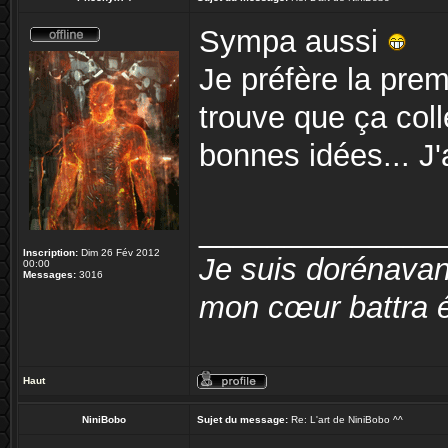
Sympa aussi
Je préfère la prem
trouve que ça col
bonnes idées... J'
______________
Inscription:
Dim 26 Fév 2012
Je suis dorénavan
00:00
Messages:
3016
mon cœur battra é
Haut
NiniBobo
Sujet du message:
Re: L'art de NiniBobo ^^