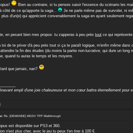
 opus!
Bien au contraire, si tu penses saisir l'essence du scénario les ma
à côté de ce qu'apporte la saga...
Je ne parle même pas de survoler, ni mê
s plus d'un(e) qui apprécient convenablement la saga en ayant seulement rega
ste, en pesant bien mes propos: tu zapperas à peu près
tout
ce qui représente 
 à toi de te priver d'à peu près tout si ça te paraît logique, m'enfin même dans
ttendre la fin des études (du moins la partie non-lucrative, qui dure un long m
e, quand tu auras le temps et les moyens.
 tard que jamais, nan?
________
énavant empli d'une joie chaleureuse et mon cœur battra éternellement pour e
e:
Re: [DEMANDE] MGSV TPP Walkthrough
'opus est disponible sur PS3 et 360.
on n'est plus cher, avec le jeu tu peux t'en tirer à 100 €.