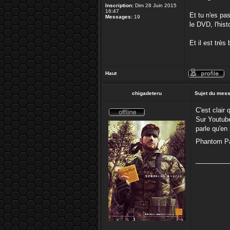
Inscription:
Dim 28 Juin 2015
16:47
Et tu n'es pas
Messages:
19
le DVD, l'his
Et il est très
Haut
chigadeteru
Sujet du mes
C'est clair
Sur Youtube
parle qu'en
Phantom P
_________