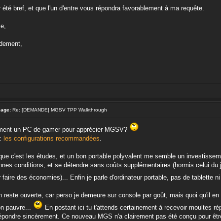
r été bref, et que l'un d'entre vous répondra favorablement à ma requête.
e,
idement,
sage:
Re: [DEMANDE] MGSV TPP Walkthrough
iment un PC de gamer pour apprécier MGSV?
l:
les configurations recommandées
.
que c'est les études, et un bon portable polyvalent me semble un investisseme
nes conditions, et se détendre sans coûts supplémentaires (hormis celui du jeu
 faire des économies)... Enfin je parle d'ordinateur portable, pas de tablette n
 reste ouverte, car perso je demeure sur console par goût, mais quoi qu'il en 
n pauvre...
En postant ici tu t'attends certainement à recevoir moultes r
répondre sincèrement. Ce nouveau MGS n'a clairement pas été conçu pour être 