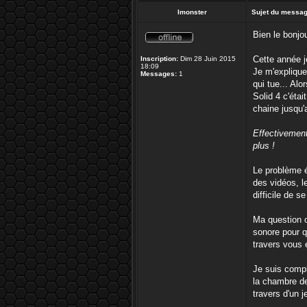
Imonster
Sujet du messag
Bien le bonjo
Cette année j
Inscription:
Dim 28 Juin 2015
18:09
Je m'explique
Messages:
1
qui tue... Alo
Solid 4 c'éta
chaine jusqu'a
Effectivement
plus !
Le problème é
des vidéos, l
difficile de s
Ma question o
sonore pour q
travers vous 
Je suis compl
la chambre de
travers d'un j