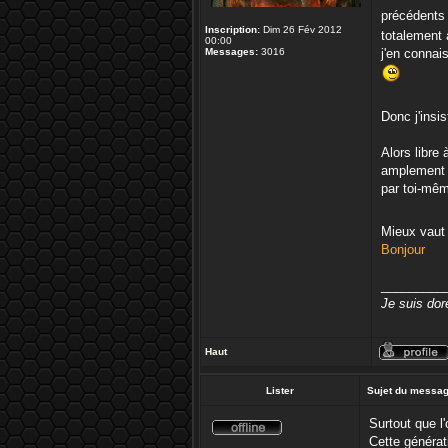
précédents
Inscription:
Dim 26 Fév 2012
totalement 
00:00
Messages:
3016
j'en connai
Donc j'insi
Alors libre
amplement a
par toi-mêm
Mieux vaut
Bonjour
_________
Je suis dor
Haut
Lister
Sujet du messag
Surtout que l
Cette générati