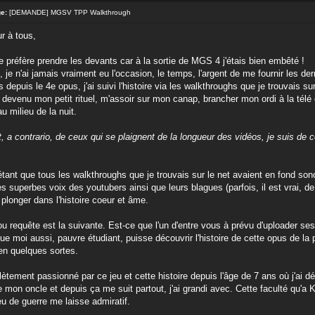
e:
[DEMANDE] MGSV TPP Walkthrough
ur à tous,
e préfère prendre les devants car à la sortie de MGS 4 j'étais bien embêté !
, je n'ai jamais vraiment eu l'occasion, le temps, l'argent de me fournir les d
rs depuis le 4e opus, j'ai suivi l'histoire via les walkthroughs que je trouvais s
it devenu mon petit rituel, m'assoir sur mon canap, brancher mon ordi à la télé 
u milieu de la nuit.
, a contrario, de ceux qui se plaignent de la longueur des vidéos, je suis de c
tant que tous les walkthroughs que je trouvais sur le net avaient en fond sono
es superbes voix des youtubers ainsi que leurs blagues (parfois, il est vrai, de
e plonger dans l'histoire coeur et âme.
u requête est la suivante. Est-ce que l'un d'entre vous à prévu d'uploader se
ue moi aussi, pauvre étudiant, puisse découvrir l'histoire de cette opus de la 
en quelques sortes.
ètement passionné par ce jeu et cette histoire depuis l'âge de 7 ans où j'ai 
 mon oncle et depuis ça me suit partout, j'ai grandi avec. Cette faculté qu'a
eu de guerre me laisse admiratif.