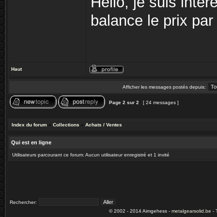
Hello, je suis inté
balance le prix pa
Haut
Afficher les messages postés depuis:
Page
2
sur
2
[ 24 messages ]
Index du forum
»
Collections
»
Achats / Ventes
Qui est en ligne
Utilisateurs parcourant ce forum: Aucun utilisateur enregistré et 1 invité
Rechercher:
© 2002 - 2014 Aimgehess -
metalgearsolid.be
- 