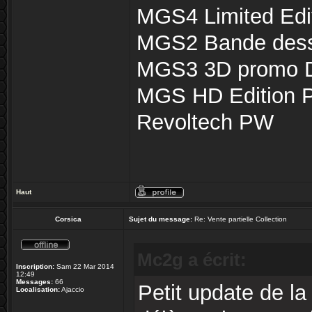
MGS4 Limited Edi
MGS2 Bande des
MGS3 3D promo 
MGS HD Edition 
Revoltech PW
Haut
Corsica
Sujet du message:
Re: Vente partielle Collection
Mc2g a écrit:
Inscription:
Sam 22 Mar 2014
12:49
Messages:
66
Petit update de la
Localisation:
Ajaccio