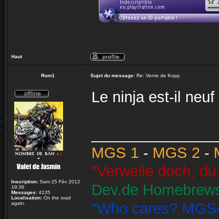
Haut
Rom1
Sujet du message:
Re: Vente de Kopp
Le ninja est-il neuf
_______________
MGS 1
-
MGS 2
-
"Verweile doch, du 
Inscription:
Sam 25 Fév 2012
Dev.de Homebrew
19:36
Messages:
4135
Localisation:
On the road
"Who cares? MGS4 
again.