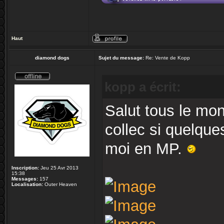
Haut
diamond dogs
Sujet du message:
Re: Vente de Kopp
kopp a écrit:
Salut tous le mo
collec si quelqu
moi en MP.
Inscription:
Jeu 25 Avr 2013
15:38
Messages:
157
Localisation:
Outer Heaven