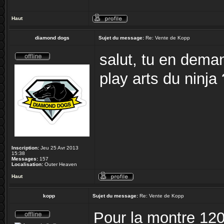
Haut
diamond dogs
Sujet du message:
Re: Vente de Kopp
salut, tu en dema
play arts du ninja 
Inscription:
Jeu 25 Avr 2013
15:38
Messages:
157
Localisation:
Outer Heaven
Haut
kopp
Sujet du message:
Re: Vente de Kopp
Pour la montre 120 