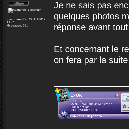
Je ne sais pas enco
quelques photos ma
Inscription:
Dim 22 Juil 2012
23:40
réponse avant tout
Messages:
261
Et concernant le r
on fera par la suit
_______________