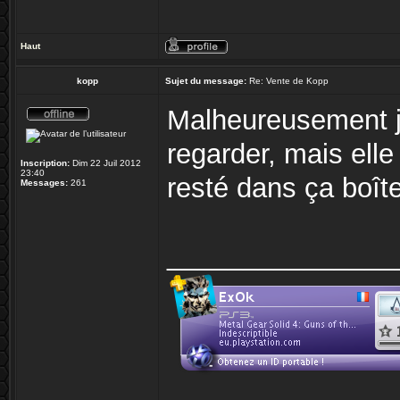
Haut
kopp
Sujet du message:
Re: Vente de Kopp
Malheureusement je 
regarder, mais elle
Inscription:
Dim 22 Juil 2012
23:40
resté dans ça boîte
Messages:
261
_______________