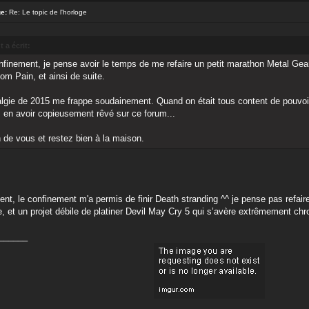
e:
Re: Le topic de l'horloge
 a écrit:
finement, je pense avoir le temps de me refaire un petit marathon Metal Gea
om Pain, et ainsi de suite.
algie de 2015 me frappe soudainement. Quand on était tous content de pouvoir e
 en avoir copieusement rêvé sur ce forum...
 de vous et restez bien à la maison.
nt, le confinement m'a permis de finir Death stranding ^^ je pense pas refaire
re, et un projet débile de platiner Devil May Cry 5 qui s’avère extrêmement ch
______