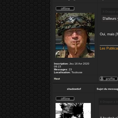
X-Draque a 
D'ailleurs
Oui, mais j'
_________
Les Publica
Inscription:
Jeu 16 Avr 2020
08:15
Messages:
23
Localisation:
Toulouse
Haut
shadowtief
Sujet du messag
X-Draque a éc