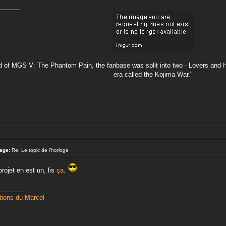
______
nd of MGS V: The Phantom Pain, the fanbase was split into two - Lovers and H
era called the Kojima War."
age:
Re: Le topic de l'horloge
projet en est un, lis
ça
.
________
tions du Marcel