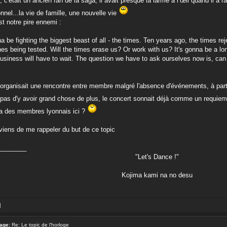
i, c'était un ancien fan de la saga, il avait presque la larme à l’œil quand il
onnel...la vie de famille, une nouvelle vie
t notre pire ennemi :
a be fighting the biggest beast of all - the times. Ten years ago, the times re
nes being tested. Will the times erase us? Or work with us? It's gonna be a lon
Business will have to wait. The question we have to ask ourselves now is, ca
 s'organisait une rencontre entre membre malgré l'absence d'événements, à part
e pas d'y avoir grand chose de plus, le concert sonnait déjà comme un requiem
y'a des membres lyonnais ici ?
viens de me rappeler du but de ce topic
________
"Let's Dance !"
Kojima kami na no desu
age:
Re: Le topic de l'horloge