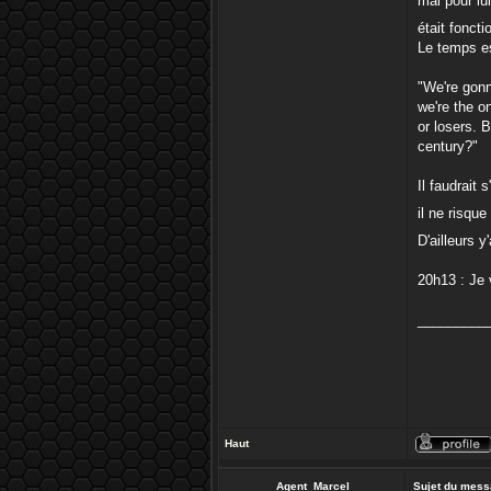
mal pour lu
était foncti
Le temps es
"We're gonn
we're the o
or losers. 
century?"
Il faudrait
il ne risqu
D'ailleurs 
20h13 : Je 
_________
Haut
Agent_Marcel
Sujet du mess