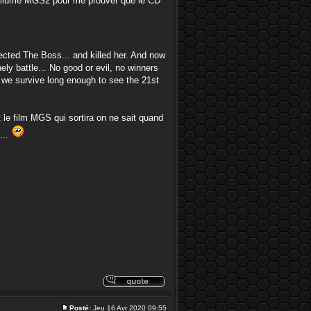
 a rallumé MGS2 pour me prouver que le CD
jected The Boss... and killed her. And now
ely battle... No good or evil, no winners
n we survive long enough to see the 21st
 le film MGS qui sortira on ne sait quand
...
Posté:
Jeu 16 Avr 2020 09:55