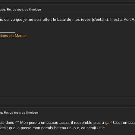
age:
Re: Le topic de l'horloge
dis oui vu que je me suis offert le batal de mes rêves (d'enfant). Il est à Port Ar
________
tions du Marcel
e:
Re: Le topic de l'horloge
is donc ^^ Mon pere a un bateau aussi, il ressemble plus à
ça
! C'est un bat
drait que je passe mon permis bateau un jour, ca serait utile