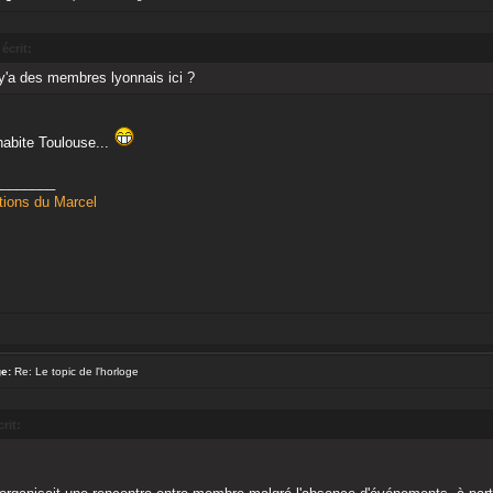
écrit:
 y'a des membres lyonnais ici ?
habite Toulouse...
________
tions du Marcel
e:
Re: Le topic de l'horloge
rit: