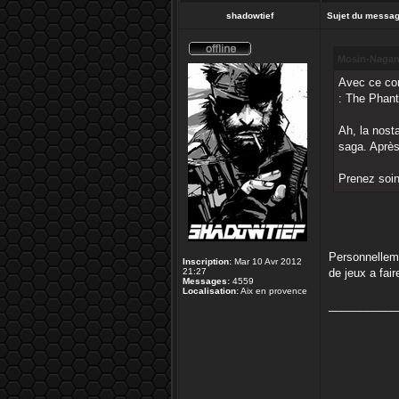
shadowtief
Sujet du messag
Mosin-Nagant
Avec ce con
: The Phant
Ah, la nost
saga. Après
Prenez soin
Personnelleme
Inscription:
Mar 10 Avr 2012
21:27
de jeux a fai
Messages:
4559
Localisation:
Aix en provence
___________