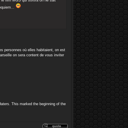
 le film MGS qui sortira on ne sait
requiem...
es personnes où elles habitaient, on est
arseille on sera content de vous inviter
aters. This marked the beginning of the