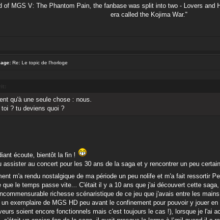
nd of MGS V: The Phantom Pain, the fanbase was split into two - Lovers and H
era called the Kojima War."
sage:
Re: Le topic de l'horloge
it:
ient qu'à une seule chose : nous.
 toi ? tu deviens quoi ?
iant écoute, bientôt la fin !
pu assister au concert pour les 30 ans de la saga et y rencontrer un peu cert
ent m'a rendu nostalgique de ma période un peu nolife et m'a fait ressortir P
e que le temps passe vite... C'était il y a 10 ans que j'ai découvert cette sag
'incommensurable richesse scénaristique de ce jeu que j'avais entre les main
é un exemplaire de MGS HD peu avant le confinement pour pouvoir y jouer en l
eurs soient encore fonctionnels mais c'est toujours le cas !), lorsque je l'ai a