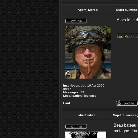
Agent_Marcel
Sujet du mess
Alors là je 
_________
Les Publica
Inscription:
Jeu 16 Avr 2020
08:15
Messages:
23
Localisation:
Toulouse
Haut
shadowtief
Sujet du messag
Beau bateau d
bretagne. Fau