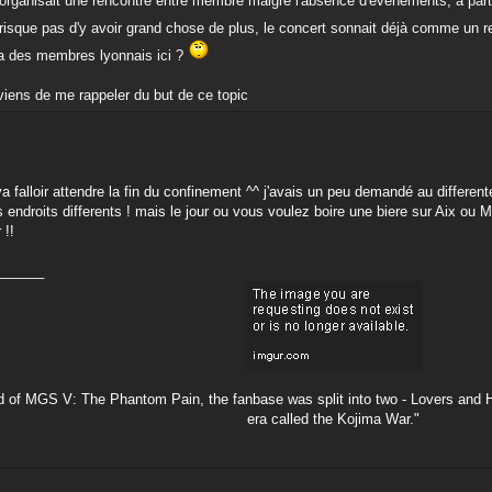
 s'organisait une rencontre entre membre malgré l'absence d'événements, à part
 risque pas d'y avoir grand chose de plus, le concert sonnait déjà comme un 
y'a des membres lyonnais ici ?
viens de me rappeler du but de ce topic
a falloir attendre la fin du confinement ^^ j'avais un peu demandé au different
 endroits differents ! mais le jour ou vous voulez boire une biere sur Aix ou M
!!
______
nd of MGS V: The Phantom Pain, the fanbase was split into two - Lovers and H
era called the Kojima War."