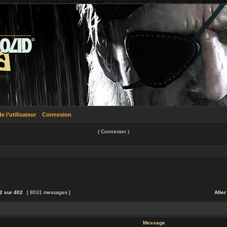
 l’utilisateur
Connexion
(
Connexion
)
2
sur
402
[ 8031 messages ]
Aller
Message