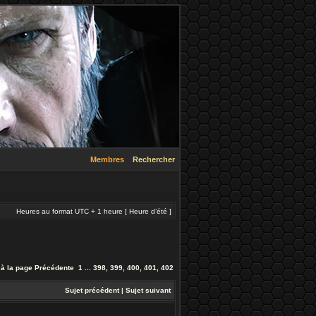
Membres
Rechercher
Heures au format UTC + 1 heure [ Heure d’été ]
 à la page
Précédente
1
...
398
,
399
,
400
,
401
,
402
Sujet précédent
|
Sujet suivant