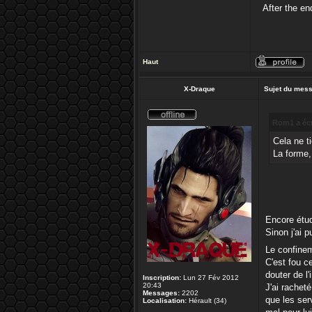
After the e
Haut
X-Draque
Sujet du mes
Rom1 a écr
Cela ne t
La forme,
Encore étud
Sinon j'ai 
Le confinem
C'est fou c
douter de l
Inscription:
Lun 27 Fév 2012
20:43
J'ai rachet
Messages:
2202
que les serv
Localisation:
Hérault (34)