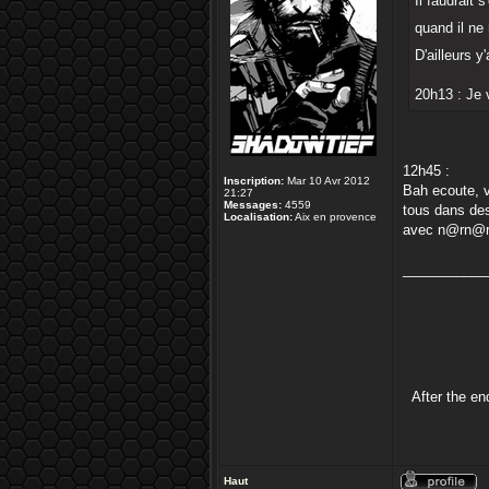
Il faudrait
quand il ne
D'ailleurs 
20h13 : Je 
12h45 :
Inscription:
Mar 10 Avr 2012
Bah ecoute, v
21:27
Messages:
4559
tous dans des
Localisation:
Aix en provence
avec n@rn@r 
___________
After the e
Haut