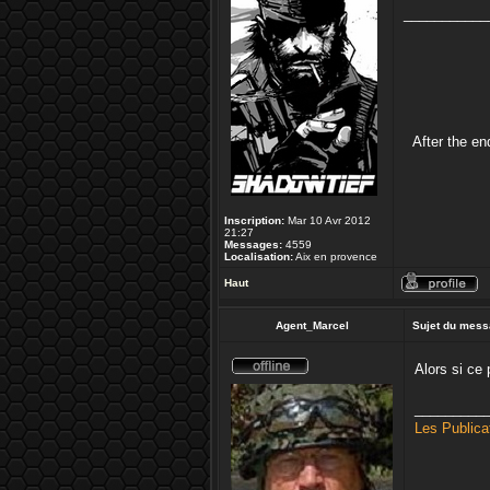
___________
After the e
Inscription:
Mar 10 Avr 2012
21:27
Messages:
4559
Localisation:
Aix en provence
Haut
Agent_Marcel
Sujet du mess
Alors si ce 
_________
Les Publica