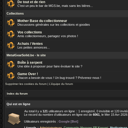
De tout et de rien
C'est un peu le bar de MGS.be, mais sans les bières...
Collections
Mother Base du collectionneur
Discussions générales sur les collections et goodies
Vos collections
Amis collectionneurs, partagez vos photos !
Achats / Ventes
Les petites annonces...
MetalGearSolid.be - le site
Boîte à serpent
Une idée à proposer pour faire évoluer le site ?
Game Over !
Otacon a besoin de vous ! Un bug trouvé ? Prévenez-nous !
Supprimer les cookies du forum
|
L’équipe du forum
Index du forum
Qui est en ligne
Au total il y a
121
utilisateurs en ligne :: 1 enregistré, 0 invisible et 120 inv
Le record du nombre d’utilisateurs en ligne est de
6061
, le Mer 15 Avr 2026
Utilisateurs enregistrés :
Google [Bot]
Légende ::
Administrateurs
,
Community Manager FR Konami
,
Modérateurs