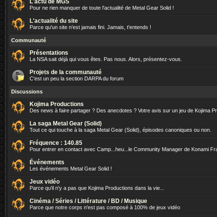
L'actu de MGS
Pour ne rien manquer de toute l'actualité de Metal Gear Solid !
L'actualité du site
Parce qu'un site n'est jamais fini. Jamais, t'entends !
Communauté
Présentations
La NSA sait déjà qui vous êtes. Pas nous. Alors, présentez-vous.
Projets de la communauté
C'est un peu la section DARPA du forum
Discussions
Kojima Productions
Des news à faire partager ? Des anecdotes ? Votre avis sur un jeu de Kojima P
La saga Metal Gear (Solid)
Tout ce qui touche à la saga Metal Gear (Solid), épisodes canoniques ou non.
Fréquence : 140.85
Pour entrer en contact avec Camp...heu...le Community Manager de Konami Fr
Événements
Les événements Metal Gear Solid !
Jeux vidéo
Parce qu'il n'y a pas que Kojima Productions dans la vie...
Cinéma / Séries / Littérature / BD / Musique
Parce que notre corps n'est pas composé à 100% de jeux vidéo