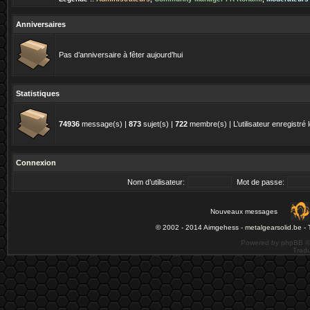
Anniversaires
Pas d’anniversaire à fêter aujourd’hui
Statistiques
74936
message(s) |
873
sujet(s) |
722
membre(s) | L’utilisateur enregistré 
Connexion
Nom d’utilisateur:
Mot de passe:
Nouveaux messages
© 2002 - 2014 Aimgehess -
metalgearsolid.be
- 
Powered by phpBB ©
Tradu